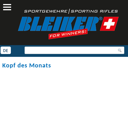
https://www.bleiker.ch/headofthemonth
Kopf des Monats