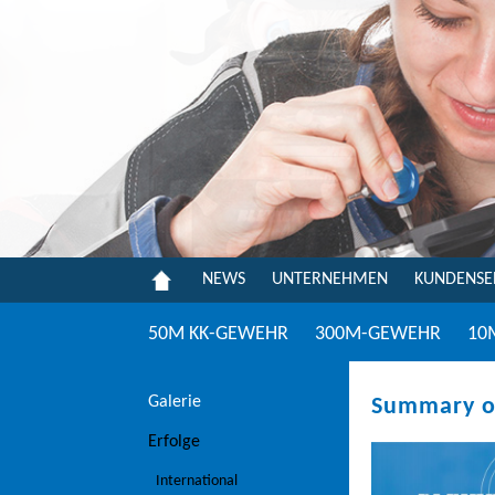
https://www.bleiker.ch/international
NEWS
UNTERNEHMEN
KUNDENSE
50M KK-GEWEHR
300M-GEWEHR
10
Galerie
Summary of
Erfolge
International