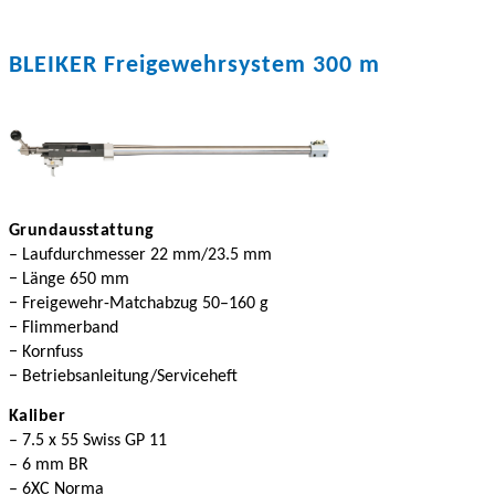
BLEIKER Freigewehrsystem 300 m
Grundausstattung
– Laufdurchmesser 22 mm/23.5 mm
− Länge 650 mm
− Freigewehr-Matchabzug 50–160 g
− Flimmerband
− Kornfuss
− Betriebsanleitung/Serviceheft
Kaliber
– 7.5 x 55 Swiss GP 11
– 6 mm BR
– 6XC Norma