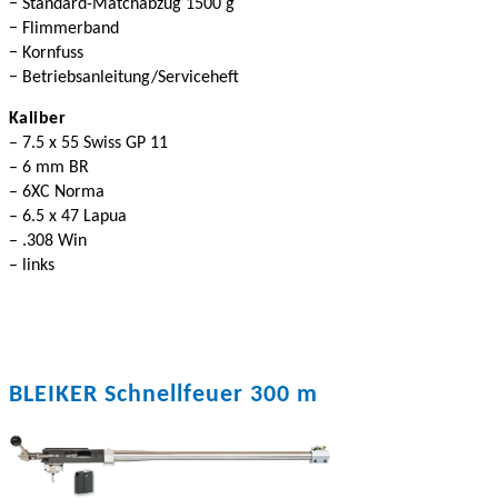
− Standard-Matchabzug 1500 g
− Flimmerband
− Kornfuss
− Betriebsanleitung/Serviceheft
Kaliber
– 7.5 x 55 Swiss GP 11
– 6 mm BR
– 6XC Norma
– 6.5 x 47 Lapua
– .308 Win
– links
BLEIKER Schnellfeuer 300 m