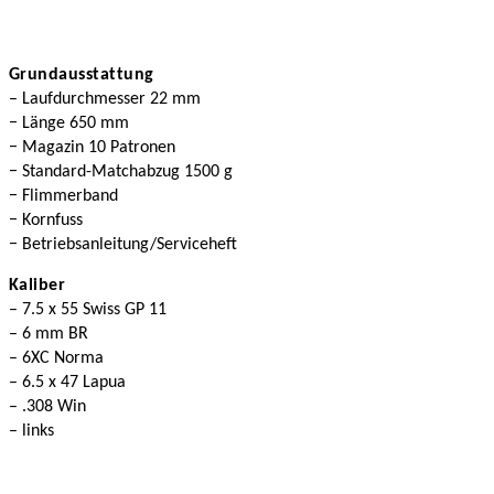
Grundausstattung
– Laufdurchmesser 22 mm
− Länge 650 mm
− Magazin 10 Patronen
− Standard-Matchabzug 1500 g
− Flimmerband
− Kornfuss
− Betriebsanleitung/Serviceheft
Kaliber
– 7.5 x 55 Swiss GP 11
– 6 mm BR
– 6XC Norma
– 6.5 x 47 Lapua
– .308 Win
– links